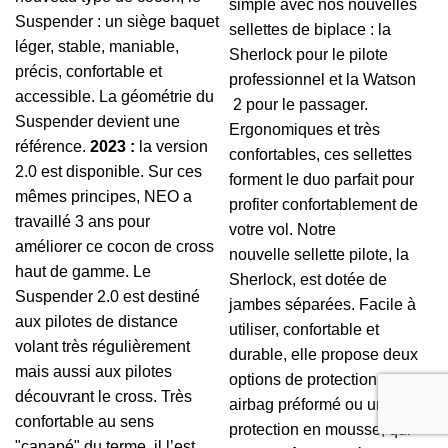
simple avec nos nouvelles
Suspender : un siège baquet
sellettes de biplace : la
léger, stable, maniable,
Sherlock pour le pilote
précis, confortable et
professionnel et la Watson
accessible. La géométrie du
2
pour le passager.
Suspender devient une
Ergonomiques et très
référence.
2023 :
la version
confortables, ces sellettes
2.0 est disponible. Sur ces
forment le duo parfait pour
mêmes principes, NEO a
profiter confortablement de
travaillé 3 ans pour
votre vol. Notre
améliorer ce cocon de cross
nouvelle sellette pilote, la
haut de gamme. Le
Sherlock, est dotée de
Suspender 2.0 est destiné
jambes séparées. Facile à
aux pilotes de distance
utiliser, confortable et
volant très régulièrement
durable, elle propose deux
mais aussi aux pilotes
options de protection : un
découvrant le cross. Très
airbag préformé ou une
confortable au sens
protection en mousse, qui
"canapé" du terme, il l’est