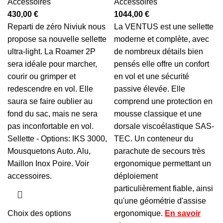
Accessoires
Accessoires
430,00
€
1044,00
€
Reparti de zéro Niviuk nous
La VENTUS est une sellette
propose sa nouvelle sellette
moderne et complète, avec
ultra-light. La Roamer 2P
de nombreux détails bien
sera idéale pour marcher,
pensés elle offre un confort
courir ou grimper et
en vol et une sécurité
redescendre en vol. Elle
passive élevée. Elle
saura se faire oublier au
comprend une protection en
fond du sac, mais ne sera
mousse classique et une
pas inconfortable en vol.
dorsale viscoélastique SAS-
Sellette - Options: IKS 3000
,
TEC. Un conteneur du
Mousquetons Auto. Alu,
parachute de secours très
Maillon Inox Poire. Voir
ergonomique permettant un
accessoires.
déploiement
particulièrement fiable, ainsi
qu'une géométrie d'assise
Choix des options
ergonomique.
En savoir