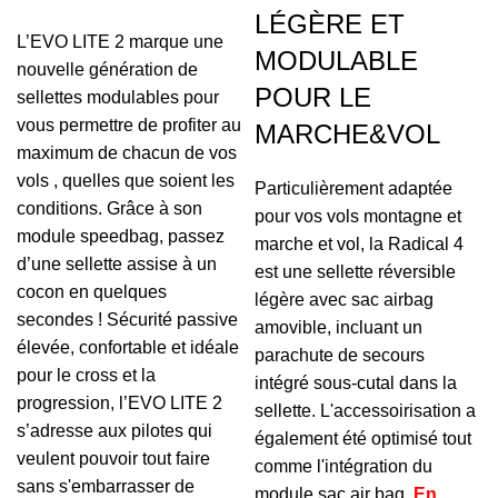
LÉGÈRE ET
L’EVO LITE 2 marque une
MODULABLE
nouvelle génération de
POUR LE
sellettes modulables pour
vous permettre de profiter au
MARCHE&VOL
maximum de chacun de vos
vols , quelles que soient les
Particulièrement adaptée
conditions. Grâce à son
pour vos vols montagne et
module speedbag, passez
marche et vol, la Radical 4
d’une sellette assise à un
est une sellette réversible
cocon en quelques
légère avec sac airbag
secondes ! Sécurité passive
amovible, incluant un
élevée, confortable et idéale
parachute de secours
pour le cross et la
intégré sous-cutal dans la
progression, l’EVO LITE 2
sellette. L'accessoirisation a
s’adresse aux pilotes qui
également été optimisé tout
veulent pouvoir tout faire
comme l'intégration du
sans s'embarrasser de
module sac air bag.
En