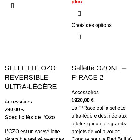
plus
Choix des options
SELLETTE OZO
Sellette OZONE –
RÉVERSIBLE
F*RACE 2
ULTRA-LÉGÈRE
Accessoires
1920,00
€
Accessoires
La F*Race est la sellette
290,00
€
ultra-légère destinée aux
Spécificités de l'Ozo
pilotes qui ont de grands
L’OZO est un sac/sellette
projets de vol bivouac.
réversible réalisé avec des
Conçue pour la Red Bull X-