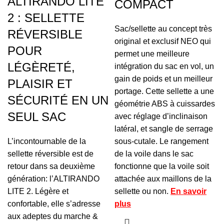
ALTIRANDO LITE
COMPACT
2 : SELLETTE
Sac/sellette au concept très
RÉVERSIBLE
original et exclusif NEO qui
POUR
permet une meilleure
LÉGÈRETÉ,
intégration du sac en vol, un
gain de poids et un meilleur
PLAISIR ET
portage. Cette sellette a une
SÉCURITÉ EN UN
géométrie ABS à cuissardes
SEUL SAC
avec réglage d’inclinaison
latéral, et sangle de serrage
L’incontournable de la
sous-cutale. Le rangement
sellette réversible est de
de la voile dans le sac
retour dans sa deuxième
fonctionne que la voile soit
génération: l’ALTIRANDO
attachée aux maillons de la
LITE 2. Légère et
sellette ou non.
En savoir
confortable, elle s’adresse
plus
aux adeptes du marche &