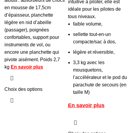
atouts : absorbeurs de chocs
intuitive à piloter, elle est
en mousse de 17,5cm
idéale pour les pilotes de
d’épaisseur, planchette
tous niveaux.
légère en nid d’abeille
faible volume,
(passager), poignées
sellette tout-en-un
confortables, support pour
compacte/sac à dos,
instruments de vol, ou
encore une planchette qui
légère et réversible,
pivote aisément. Poids 2,7
3,3 kg avec les
kg
En savoir plus
mousquetons,
l'accélérateur et le pod du
parachute de secours (en
Choix des options
taille M)
En savoir plus