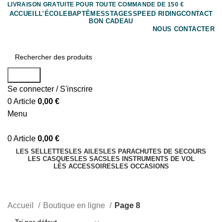
LIVRAISON GRATUITE POUR TOUTE COMMANDE DE 150 €
ACCUEIL
L’ÉCOLE
BAPTÊMES
STAGES
SPEED RIDING
CONTACT
BON CADEAU
NOUS CONTACTER
Search
Se connecter / S'inscrire
0
Article
0,00
€
Menu
0
Article
0,00
€
LES SELLETTES
LES AILES
LES PARACHUTES DE SECOURS
LES CASQUES
LES SACS
LES INSTRUMENTS DE VOL
LES ACCESSOIRES
LES OCCASIONS
Boutique en ligne
Accueil
Boutique en ligne
Page 8