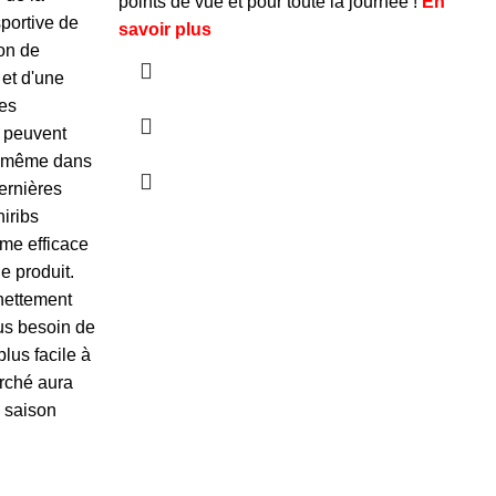
points de vue et pour toute la journée !
En
sportive de
lui
savoir plus
ion de
 et d'une
Ses
 peuvent
t, même dans
dernières
niribs
ème efficace
e produit.
 nettement
us besoin de
lus facile à
rché aura
e saison