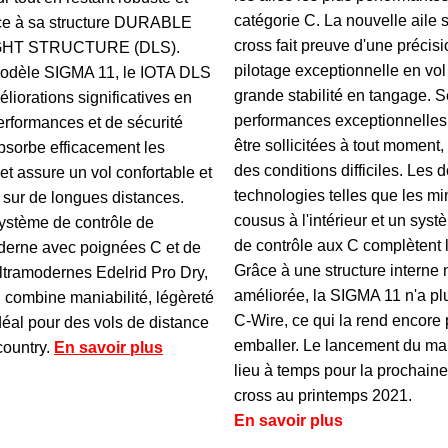
catégorie C. La nouvelle aile 
ce à sa structure DURABLE
cross fait preuve d'une précis
HT STRUCTURE (DLS).
pilotage exceptionnelle en vol
modèle SIGMA 11, le IOTA DLS
grande stabilité en tangage. 
éliorations significatives en
performances exceptionnelles
erformances et de sécurité
être sollicitées à tout momen
absorbe efficacement les
des conditions difficiles. Les 
et assure un vol confortable et
technologies telles que les mi
 sur de longues distances.
cousus à l'intérieur et un syst
ystème de contrôle de
de contrôle aux C complètent l
erne avec poignées C et de
Grâce à une structure interne
ltramodernes Edelrid Pro Dry,
améliorée, la SIGMA 11 n'a pl
 combine maniabilité, légèreté
C-Wire, ce qui la rend encore p
 idéal pour des vols de distance
emballer. Le lancement du ma
country.
En savoir plus
lieu à temps pour la prochain
cross au printemps 2021.
En savoir plus