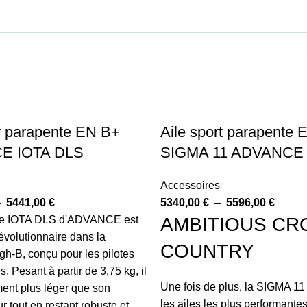
sir parapente EN B+
Aile sport parapente 
E IOTA DLS
SIGMA 11 ADVANCE
Accessoires
–
5441,00
€
5340,00
€
–
5596,00
€
te IOTA DLS d'ADVANCE est
AMBITIOUS CR
évolutionnaire dans la
COUNTRY
gh-B, conçu pour les pilotes
. Pesant à partir de 3,75 kg, il
Une fois de plus, la SIGMA 11
ment plus léger que son
les ailes les plus performantes
 tout en restant robuste et