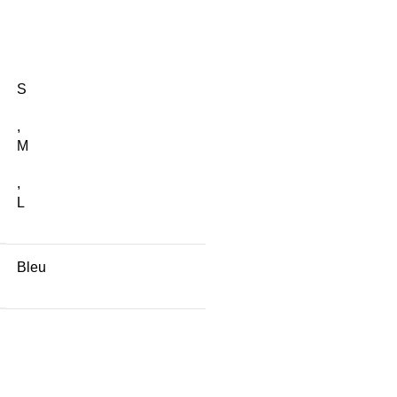
S
,
M
,
L
Bleu