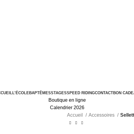
CCUEIL
L’ÉCOLE
BAPTÊMES
STAGES
SPEED RIDING
CONTACT
BON CADE
Boutique en ligne
Calendrier 2026
Accueil
Accessoires
Selle