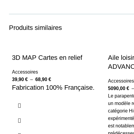
Produits similaires
3D MAP Cartes en relief
Aile loi
ADVANC
Accessoires
39,90
€
–
68,90
€
Accessoires
Fabrication 100% Française.
5090,00
€
Le parapen
un modèle r
catégorie Hi
expérimentés
est notable
prédécesseur