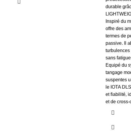
durable grâ
LIGHTWEIG
Inspiré du 
offre des am
termes de p
passive. Il 
turbulences 
sans fatigue
Equipé du s
tangage mod
suspentes u
le IOTA DLS
et fiabilité,
et de cross-