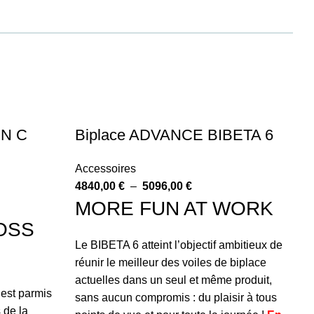
EN C
Biplace ADVANCE BIBETA 6
B
D
Accessoires
4840,00
€
–
5096,00
€
Bo
MORE FUN AT WORK
15
OSS
Of
n'
Le BIBETA 6 atteint l’objectif ambitieux de
so
réunir le meilleur des voiles de biplace
lu
actuelles dans un seul et même produit,
 est parmis
éc
sans aucun compromis : du plaisir à tous
 de la
jo