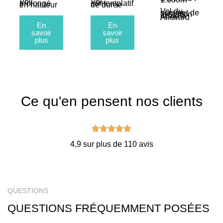
Vol
Vol
prolongé
contemplatif
en hauteur
de durée
Vol du
sommet de
la station
jusqu’à
Allevard
En
En
savoir
savoir
plus
plus
Ce qu'en pensent nos clients
4,9 sur plus de 110 avis
QUESTIONS
QUESTIONS FRÉQUEMMENT POSÉES