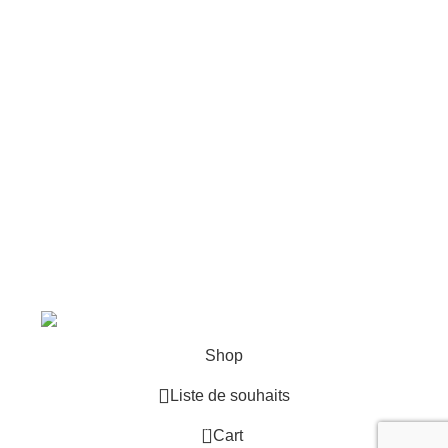
Liens utiles
Contact
Conditions Générales de Vente
Mentions légales
Cookies
11 route de Grenoble, 38580 ALLEVARD
04 76 71 95 15
contact@pegase-particule.com
© Pégase & Particule |
Réalisation
E-ssentiel
.
tion
Shop
Liste de souhaits
0
Cart