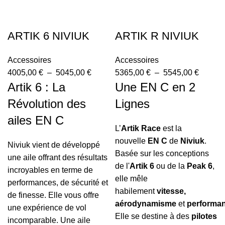
ARTIK 6 NIVIUK
ARTIK R NIVIUK
Accessoires
Accessoires
4005,00
€
–
5045,00
€
5365,00
€
–
5545,00
€
Artik 6 : La
Une EN C en 2
Révolution des
Lignes
ailes EN C
L’
Artik Race
est la
nouvelle
EN C
de
Niviuk
.
Niviuk vient de développé
Basée sur les conceptions
une aile offrant des résultats
de l'
Artik 6
ou de la
Peak 6
,
incroyables en terme de
elle mêle
performances, de sécurité et
habilement
vitesse,
de finesse. Elle vous offre
aérodynamisme
et
performa
une expérience de vol
Elle se destine à des
pilotes
incomparable. Une aile