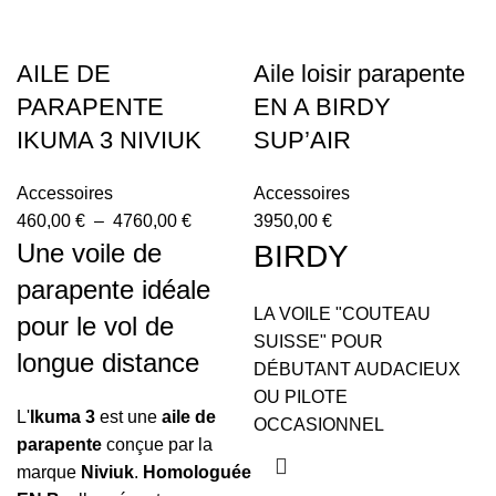
AILE DE
Aile loisir parapente
PARAPENTE
EN A BIRDY
IKUMA 3 NIVIUK
SUP’AIR
Accessoires
Accessoires
460,00
€
–
4760,00
€
3950,00
€
Une voile de
BIRDY
parapente idéale
LA VOILE "COUTEAU
pour le vol de
SUISSE" POUR
longue distance
DÉBUTANT AUDACIEUX
OU PILOTE
L'
Ikuma 3
est une
aile de
OCCASIONNEL
parapente
conçue par la
marque
Niviuk
.
Homologuée