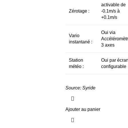
activable de
Zérotage :
-0.1m/s à
+0.1m/s
Oui via
Vario
Accéléromèt
instantané :
3 axes
Station
Oui par écra
météo :
configurable
Source: Syride
Ajouter au panier