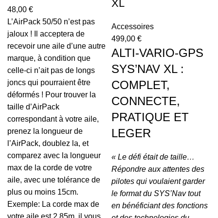
XL
48,00
€
L’AirPack 50/50 n’est pas
Accessoires
jaloux ! Il acceptera de
499,00
€
recevoir une aile d’une autre
ALTI-VARIO-GPS
marque, à condition que
SYS’NAV XL :
celle-ci n’ait pas de longs
joncs qui pourraient être
COMPLET,
déformés ! Pour trouver la
CONNECTE,
taille d’AirPack
PRATIQUE ET
correspondant à votre aile,
LEGER
prenez la longueur de
l’AirPack, doublez la, et
comparez avec la longueur
« Le défi était de taille…
max de la corde de votre
Répondre aux attentes des
aile, avec une tolérance de
pilotes qui voulaient garder
plus ou moins 15cm.
le format du SYS’Nav tout
Exemple: La corde max de
en bénéficiant des fonctions
votre aile est 2,85m, il vous
et des technologies du