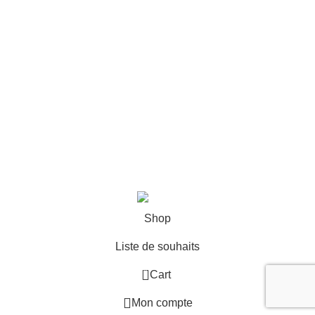
Conditions Générales de Vente
Mentions légales
Cookies
11 route de Grenoble, 38580 ALLEVARD
04 76 71 95 15
contact@pegase-particule.com
© Pégase & Particule |
Réalisation
E-ssentiel
.
tion
Shop
Liste de souhaits
0
Cart
Mon compte