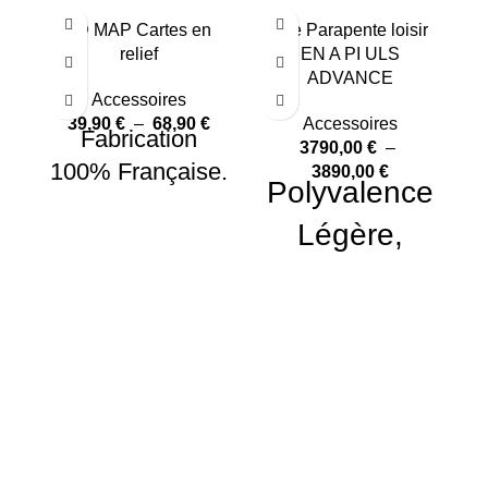
3D MAP Cartes en
Aile Parapente loisir
relief
EN A PI ULS
ADVANCE
Accessoires
39,90
€
–
68,90
€
Accessoires
Fabrication
3790,00
€
–
m
100% Française.
3890,00
€
Polyvalence
Légère,
Parapente
marche &
vol.
PAIEMENT SÉCURISÉ
Voile thermique, aile de
Marche & Vol et mini voile en
une seule aile.
LIVRAISON COLISSIMO