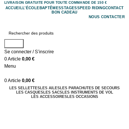
LIVRAISON GRATUITE POUR TOUTE COMMANDE DE 150 €
ACCUEIL
L’ÉCOLE
BAPTÊMES
STAGES
SPEED RIDING
CONTACT
BON CADEAU
NOUS CONTACTER
Search
Se connecter / S'inscrire
0
Article
0,00
€
Menu
0
Article
0,00
€
LES SELLETTES
LES AILES
LES PARACHUTES DE SECOURS
LES CASQUES
LES SACS
LES INSTRUMENTS DE VOL
LES ACCESSOIRES
LES OCCASIONS
Chargeurs