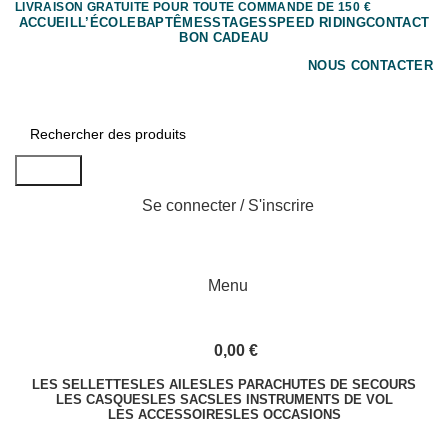
LIVRAISON GRATUITE POUR TOUTE COMMANDE DE 150 €
ACCUEIL
L’ÉCOLE
BAPTÊMES
STAGES
SPEED RIDING
CONTACT
BON CADEAU
NOUS CONTACTER
Search
Se connecter / S'inscrire
Menu
0,00
€
LES SELLETTES
LES AILES
LES PARACHUTES DE SECOURS
LES CASQUES
LES SACS
LES INSTRUMENTS DE VOL
LES ACCESSOIRES
LES OCCASIONS