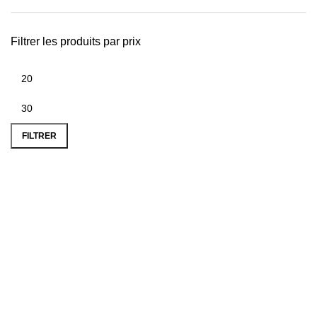
Filtrer les produits par prix
FILTRER
PAIEMENT SÉCURISÉ
LIVRAISON COLISSIMO
BONS CADEAU