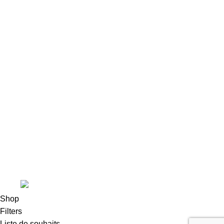
Boutique en ligne
Liens utiles
Contact
Conditions Générales de Vente
Mentions légales
Cookies
11 route de Grenoble, 38580 ALLEVARD
04 76 71 95 15
contact@pegase-particule.com
© Pégase & Particule |
Réalisation
E-ssentiel
.
tion
Shop
Filters
Liste de souhaits