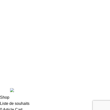
Speed Riding
Boutique en ligne
Liens utiles
Contact
Conditions Générales de Vente
Mentions légales
Cookies
11 route de Grenoble, 38580 ALLEVARD
04 76 71 95 15
contact@pegase-particule.com
© Pégase & Particule |
Réalisation
E-ssentiel
.
tion
Shop
Liste de souhaits
0
Article
Cart