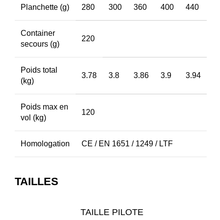
Planchette (g)
280
300
360
400
440
Container
220
secours (g)
Poids total
3.78
3.8
3.86
3.9
3.94
(kg)
Poids max en
120
vol (kg)
Homologation
CE / EN 1651 / 1249 / LTF
TAILLES
TAILLE PILOTE