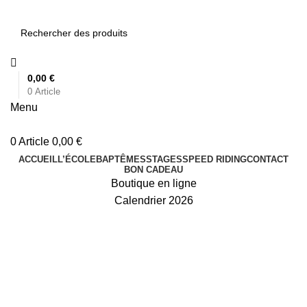
0,00
€
0
Article
Menu
0
Article
0,00
€
ACCUEIL
L’ÉCOLE
BAPTÊMES
STAGES
SPEED RIDING
CONTACT
BON CADEAU
Boutique en ligne
Calendrier 2026