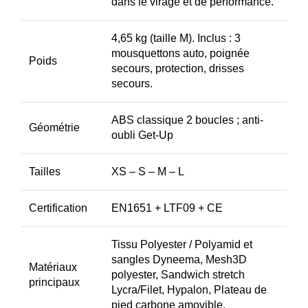
dans le virage et de performance.
4,65 kg (taille M). Inclus : 3
mousquettons auto, poignée
Poids
secours, protection, drisses
secours.
ABS classique 2 boucles ; anti-
Géométrie
oubli Get-Up
Tailles
XS – S – M – L
Certification
EN1651 + LTF09 + CE
Tissu Polyester / Polyamid et
sangles Dyneema, Mesh3D
Matériaux
polyester, Sandwich stretch
principaux
Lycra/Filet, Hypalon, Plateau de
pied carbone amovible.