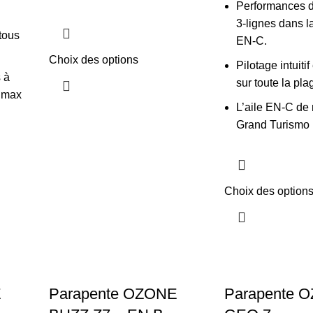
Performances d
3-lignes dans l
 tous
EN-C.
Choix des options
Pilotage intuitif
s à
sur toute la pla
e max
L’aile EN-C de
Grand Turismo
Choix des option
E
Parapente OZONE
Parapente 