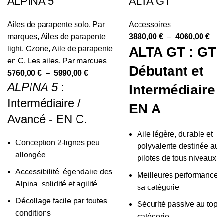
ALPINA 5
ALTA GT
Ailes de parapente solo
,
Par
Accessoires
marques
,
Ailes de parapente
3880,00
€
–
4060,00
€
light
,
Ozone
,
Aile de parapente
ALTA GT : GT
en C
,
Les ailes
,
Par marques
Débutant et
5760,00
€
–
5990,00
€
ALPINA 5
:
Intermédiaire
Intermédiaire /
EN A
Avancé - EN C.
Aile légère, durable et
Conception 2-lignes peu
polyvalente destinée a
allongée
pilotes de tous niveaux
Accessibilité légendaire des
Meilleures performanc
Alpina, solidité et agilité
sa catégorie
Décollage facile par toutes
Sécurité passive au top
conditions
catégorie