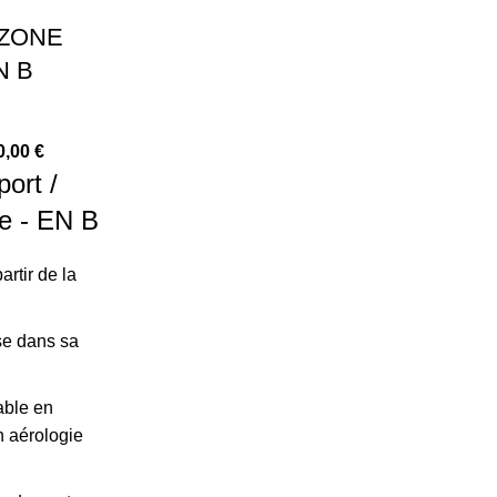
OZONE
N B
0,00
€
port /
re - EN B
rtir de la
se dans sa
yable en
n aérologie