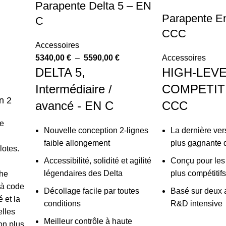
Parapente Delta 5 – EN
Parapente E
,
C
CCC
Accessoires
5340,00
€
–
5590,00
€
Accessoires
DELTA 5,
HIGH-LEV
Intermédiaire /
COMPETITI
n 2
avancé - EN C
CCC
re
Nouvelle conception 2-lignes
La dernière vers
faible allongement
plus gagnante d
lotes.
Accessibilité, solidité et agilité
Conçu pour les 
légendaires des Delta
plus compétiti
che
 à code
Décollage facile par toutes
Basé sur deux
é et la
conditions
R&D intensive
elles
Meilleur contrôle à haute
on plus