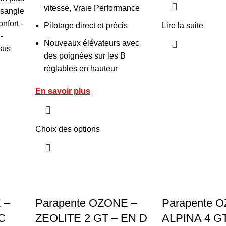
vitesse, Vraie Performance
-sangle
nfort -
Pilotage direct et précis
Lire la suite
-
Nouveaux élévateurs avec
sus
des poignées sur les B
réglables en hauteur
En savoir plus
Choix des options
 –
Parapente OZONE –
Parapente 
C
ZEOLITE 2 GT – EN D
ALPINA 4 G