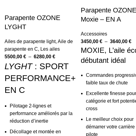
Parapente OZON
Parapente OZONE
Moxie – EN A
LYGHT
Accessoires
Ailes de parapente light
,
Aile de
3450,00
€
–
3640,00
€
MOXIE, L’aile éco
parapente en C
,
Les ailes
5500,00
€
–
6280,00
€
débutant idéal
LYGHT
: SPORT
Commandes progressiv
PERFORMANCE+
faible taux de chute
EN C
Excellente finesse pour
catégorie et fort potenti
Pilotage 2-lignes et
cross
performance améliorés par la
Le meilleur choix pour
réduction d’inertie
démarrer votre carrière
Décollage et montée en
pilote