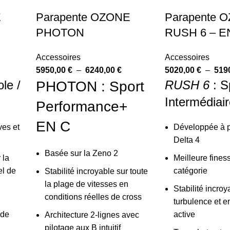
E
Parapente OZONE
Parapente 
PHOTON
RUSH 6 – E
Accessoires
Accessoires
5950,00
€
–
6240,00
€
5020,00
€
–
519
le /
RUSH 6
: S
PHOTON : Sport
Intermédiai
Performance+
EN C
es et
Développée à pa
Delta 4
Basée sur la Zeno 2
 la
Meilleure fines
el de
catégorie
Stabilité incroyable sur toute
la plage de vitesses en
Stabilité incro
conditions réelles de cross
turbulence et e
 de
active
Architecture 2-lignes avec
pilotage aux B intuitif