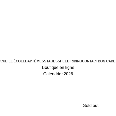
CCUEIL
L’ÉCOLE
BAPTÊMES
STAGES
SPEED RIDING
CONTACT
BON CADE
Boutique en ligne
Calendrier 2026
Sold out