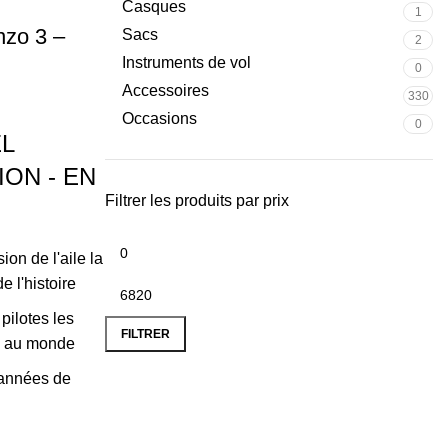
Casques
1
nzo 3 –
Sacs
2
Instruments de vol
0
Accessoires
330
Occasions
0
EL
ON - EN
Filtrer les produits par prix
ion de l'aile la
e l'histoire
pilotes les
FILTRER
fs au monde
 années de