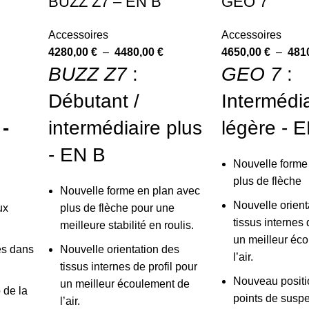
BUZZ Z7 – EN B
GEO 7
Accessoires
Accessoires
4280,00
€
–
4480,00
€
4650,00
€
–
481
BUZZ Z7
:
GEO 7
:
Débutant /
Intermédi
 -
intermédiaire plus
légère - 
- EN B
Nouvelle forme
plus de flèche
Nouvelle forme en plan avec
Nouvelle orient
ux
plus de flèche pour une
tissus internes 
meilleure stabilité en roulis.
un meilleur éc
es dans
Nouvelle orientation des
l’air.
tissus internes de profil pour
Nouveau posit
un meilleur écoulement de
 de la
points de susp
l’air.