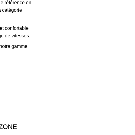
e référence en
a catégorie
 et confortable
ge de vitesses.
 notre gamme
s
OZONE