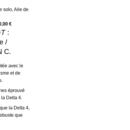
e solo
,
Aile de
0,00
€
GT
:
e /
N C.
itée avec le
sme et de
s.
gnes éprouvé
 la Delta 4.
ue la Delta 4,
robuste que