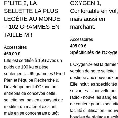
F*LITE 2, LA
OXYGEN 1,
SELLETTE LA PLUS
Confortable en vol
LÉGÈRE AU MONDE
mais aussi en
– 102 GRAMMES EN
marchant.
TAILLE M !
Accessoires
405,00
€
Accessoires
Spécificités de l'Oxyge
460,00
€
Elle est certifiée à 15G avec un
L'Oxygen2+ est la derniè
poids de 100 kg et pèse
version de notre sellette
seulement…. 99 grammes ! Fred
destinée aux nouveaux pi
Pieri et l’équipe Recherche &
Elle inclut les spécificités
Développement d’Ozone ont
suivantes : - nouvelle po
entrepris de concevoir cette
radio - nouvelles sangles
sellette non pas en essayant de
de couleur pour la sécurit
modifier un matériel existant,
facilité d'utilisation - nouv
mais en se concentrant plutôt
boucles de réglage à acti