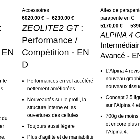
Accessoires
Ailes de parapent
6020,00
€
–
6230,00
€
parapente en C
:
ZEOLITE2 GT
:
5170,00
€
–
539
ALPINA 4 
Performance /
Intermédiair
- EN
Compétition - EN
Avancé - E
D
L’Alpina 4 revis
nouveau graphi
r le
Performances en vol accéléré
nouveaux tissu
es
nettement améliorées
Concept 2.5 li
Nouveautés sur le profil, la
sur l’Alpina 4 et
structure interne et les
ouvertures des cellules
700g de moins q
t du
et encore plus 
er
Toujours aussi légère
l’Alpina 4.
re,
Plus d'agilité et de maniabilité