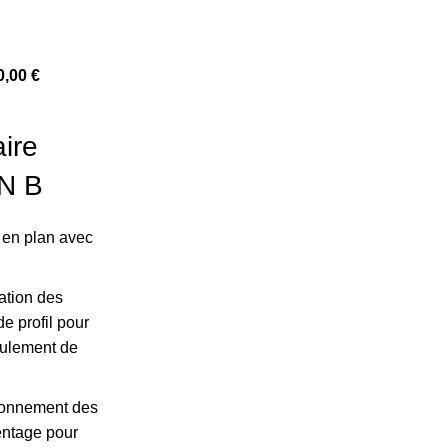
0,00
€
aire
EN B
 en plan avec
ation des
de profil pour
oulement de
ionnement des
entage pour