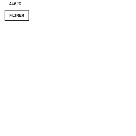
FILTRER
PAIEMENT SÉCURISÉ
LIVRAISON COLISSIMO
BONS CADEAU
Navigation