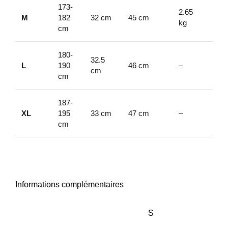
173-
2.65
EN
M
182
32 cm
45 cm
kg
165
cm
180-
32.5
L
190
46 cm
–
–
cm
cm
187-
XL
195
33 cm
47 cm
–
–
cm
Informations complémentaires
S