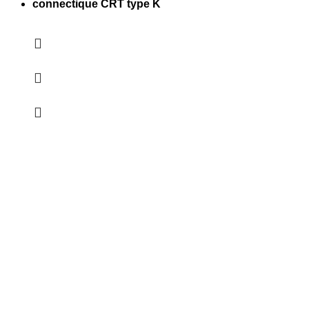
connectique CRT type K
PAIEMENT SÉCURISÉ
LIVRAISON COLISSIMO
BONS CADEAU