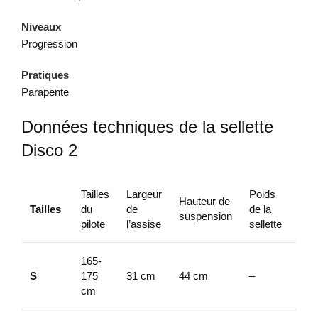
Niveaux
Progression
Pratiques
Parapente
Données techniques de la sellette
Disco 2
Tailles
Largeur
Poids
Hauteur de
Tailles
du
de
de la
Tes
suspension
pilote
l’assise
sellette
165-
S
175
31 cm
44 cm
–
–
cm