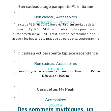
performantes de la catégorie C. La nouvelle aile sportive de cross
Bon cadeau stage parapente P1 Initiation
fait preuve d'une précision de pilotage exceptionnelle en vol et
d'une grande stabilité en tangage. Ses performances
Bon cadeau
,
Accessoires
exceptionnelles peuvent être sollicitées à tout moment, même
726,00
€
–
752,70
€
dans des conditions difficiles. Les dernières technologies telles
Le stage P1 (initiation) 5 jours est la première étape de la
que les miniribs cousus à l'intérieur et un système efficace de
Formation Cycle 1 FFVL (Une formule complète pour devenir
contrôle aux C complètent le produit. Grâce à une structure
pilote breveté initial FFVL). C'est le stage incontournable pour
interne nettement améliorée, la SIGMA 11 n'a plus besoin de C-
acquérir les bases de la pratique du parapente. Le programme
Wire, ce qui la rend encore plus facile à emballer. Le lancement
couvre le niveau blanc, jaune et orange de la progression
du marché aura lieu à temps pour la prochaine saison cross au
parapente FFVL.
printemps 2021.
Bon cadeau vol parapente biplace ascendance
En savoir plus
Bon cadeau
,
Accessoires
135,00
€
Vous montez grâce aux courants thermiques.
Durée : 30-45 min
Dénivelée : 1000 m
Casquettes My Peak
Accessoires
39,00
€
Des sommets mythiques, un