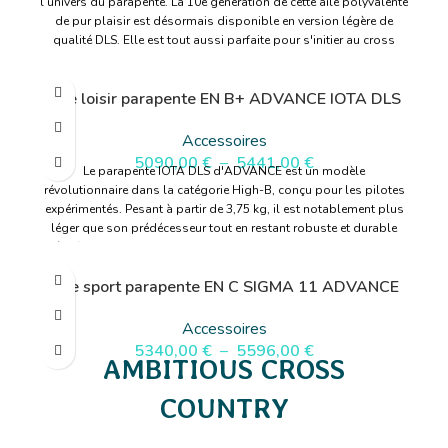
l’univers du parapente. La 10e génération de cette aile polyvalente
de pur plaisir est désormais disponible en version légère de
qualité DLS. Elle est tout aussi parfaite pour s'initier au cross
qu’au Hike & Fly et aux voyages.
En savoir plus
Aile loisir parapente EN B+ ADVANCE IOTA DLS
Accessoires
5090,00
€
–
5441,00
€
Le parapente IOTA DLS d'ADVANCE est un modèle
révolutionnaire dans la catégorie High-B, conçu pour les pilotes
expérimentés. Pesant à partir de 3,75 kg, il est notablement plus
léger que son prédécesseur tout en restant robuste et durable
grâce à sa structure DURABLE LIGHTWEIGHT STRUCTURE (DLS).
Inspiré du modèle SIGMA 11, le IOTA DLS offre des améliorations
Aile sport parapente EN C SIGMA 11 ADVANCE
significatives en termes de performances et de sécurité passive. Il
absorbe efficacement les turbulences et assure un vol
confortable et sans fatigue sur de longues distances. Equipé du
Accessoires
système de contrôle de tangage moderne avec poignées C et de
5340,00
€
–
5596,00
€
AMBITIOUS CROSS
suspentes ultramodernes Edelrid Pro Dry, le IOTA DLS combine
maniabilité, légèreté et fiabilité, idéal pour des vols de distance et
de cross-country.
COUNTRY
En savoir plus
Une fois de plus, la SIGMA 11 est parmis les ailes les plus