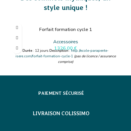
style unique !
Forfait formation cycle 1
Accessoires
1326,00
€
Durée
: 12 jours
Description
:
http://ecole-parapente-
isere.com/forfait-formation-cycle-1
(pas de licence / assurance
comprise)
PAIEMENT SÉCURISÉ
LIVRAISON COLISSIMO