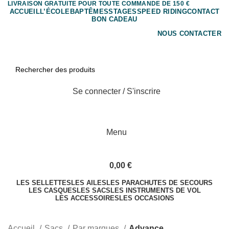
LIVRAISON GRATUITE POUR TOUTE COMMANDE DE 150 €
ACCUEIL
L’ÉCOLE
BAPTÊMES
STAGES
SPEED RIDING
CONTACT
BON CADEAU
NOUS CONTACTER
Se connecter / S'inscrire
Menu
0,00
€
LES SELLETTES
LES AILES
LES PARACHUTES DE SECOURS
LES CASQUES
LES SACS
LES INSTRUMENTS DE VOL
LES ACCESSOIRES
LES OCCASIONS
Advance
Accueil
Sacs
Par marques
Advance