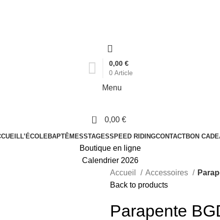
0,00
€
0
Article
Menu
0
0,00
€
CCUEIL
L’ÉCOLE
BAPTÊMES
STAGES
SPEED RIDING
CONTACT
BON CADE
Boutique en ligne
Calendrier 2026
Accueil
Accessoires
Parap
Back to products
Parapente BGD