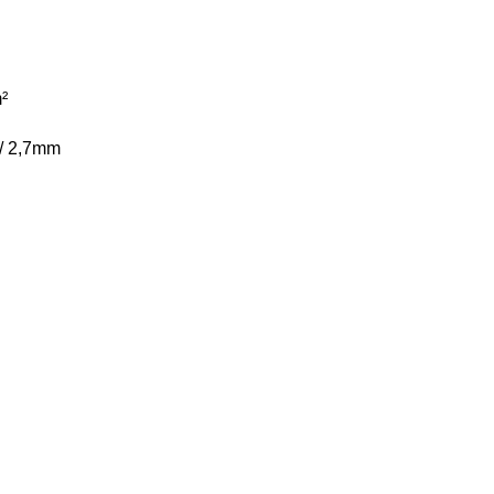
²
/ 2,7mm