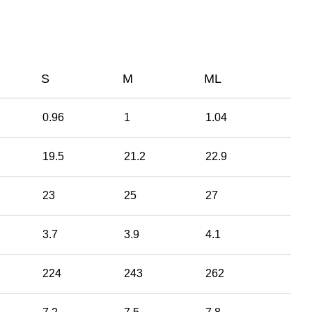
S
M
ML
0.96
1
1.04
19.5
21.2
22.9
23
25
27
3.7
3.9
4.1
224
243
262