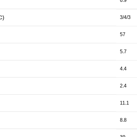
6.9
C)
3/4/3
57
5.7
4.4
2.4
11.1
8.8